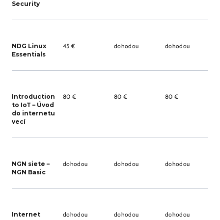
Security
NDG Linux
45 €
dohodou
dohodou
Essentials
Introduction
80 €
80 €
80 €
to IoT – Úvod
do internetu
vecí
NGN siete –
dohodou
dohodou
dohodou
NGN Basic
Internet
dohodou
dohodou
dohodou