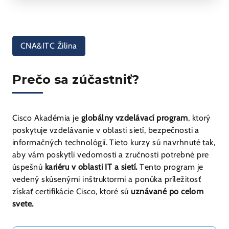
Internet Protocol Basics and Internet
Protocol Advanced Training
CNA&ITC Žilina
Prečo sa zúčastniť?
Cisco Akadémia je
globálny vzdelávací program
, ktorý
poskytuje vzdelávanie v oblasti sietí, bezpečnosti a
informačných technológií. Tieto kurzy sú navrhnuté tak,
aby vám poskytli vedomosti a zručnosti potrebné pre
úspešnú
kariéru v oblasti IT a sietí.
Tento program je
vedený skúsenými inštruktormi a ponúka príležitosť
získať certifikácie Cisco, ktoré sú
uznávané po celom
svete.