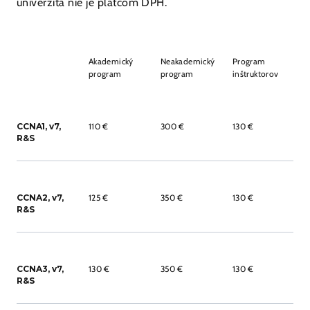
univerzita nie je platcom DPH.
Akademický
Neakademický
Program
program
program
inštruktorov
CCNA1, v7,
110 €
300 €
130 €
R&S
CCNA2, v7,
125 €
350 €
130 €
R&S
CCNA3, v7,
130 €
350 €
130 €
R&S