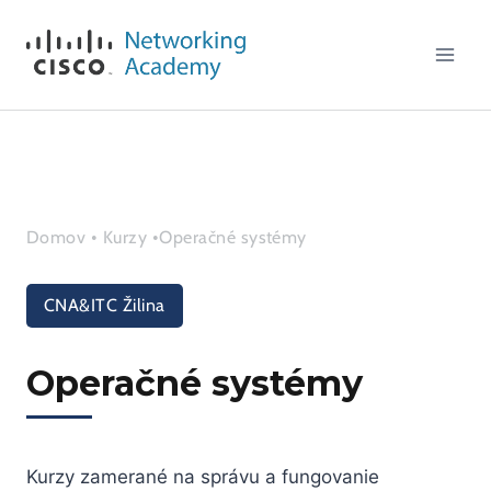
Skip
to
content
Domov
•
Kurzy
•
Operačné systémy
CNA&ITC Žilina
Operačné systémy
Kurzy zamerané na správu a fungovanie