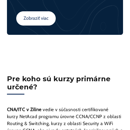
pozície, kde sa s Linuxom bežne pracuje.
Zobraziť viac
Pre koho sú kurzy primárne
určené?
CNA/ITC v Žiline
vedie v súčasnosti certifikované
kurzy NetAcad programu úrovne CCNA/CCNP z oblasti
Routing & Switching, kurzy z oblasti Security a WiFi