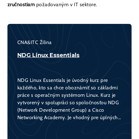
zručnostiam
požadovaným v IT sektore.
CNA&ITC Žilina
NDG Linux Essentials
NDG Linux Essentials je úvodný kurz pre
každého, kto sa chce oboznámiť so základmi
práce s operačným systémom Linux. Kurz je
vytvorený v spolupráci so spoločnosťou NDG
(Network Development Group) a Cisco
Networking Academy. Je vhodný pre úplných
začiatočníkov a poskytuje pevný základ pre
ďalšie štúdium Linuxu alebo prípravu na IT