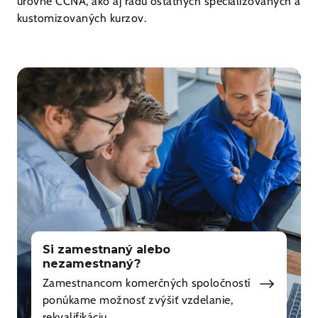
úrovne CCNA, ako aj radu ostatných špecializovaných a
kustomizovaných kurzov.
Si zamestnaný alebo
nezamestnaný?
Zamestnancom komerčných spoločností
ponúkame možnosť zvýšiť vzdelanie,
rekvalifikáciu