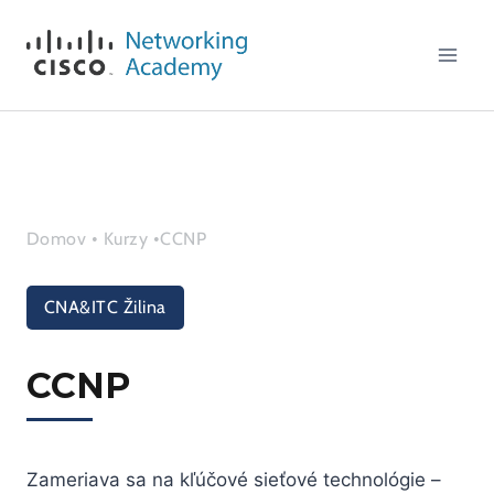
Skip
to
content
Domov
•
Kurzy
•
CCNP
CNA&ITC Žilina
CCNP
Zameriava sa na kľúčové sieťové technológie –