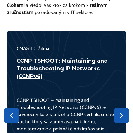
úlohami
a viedol vás krok za krokom k
reálnym
zručnostiam
požadovaným v IT sektore.
CNA&ITC Žilina
CCNP TSHOOT: Maintaining and
Troubleshooting IP Networks
(CCNPv6)
CCNP TSHOOT – Maintaining and
Troubleshooting IP Networks (CCNPv6) je
záverečný kurz staršieho CCNP certifikačného
tracku, ktorý sa zameriava na údržbu,
monitorovanie a pokročilé odstraňovanie