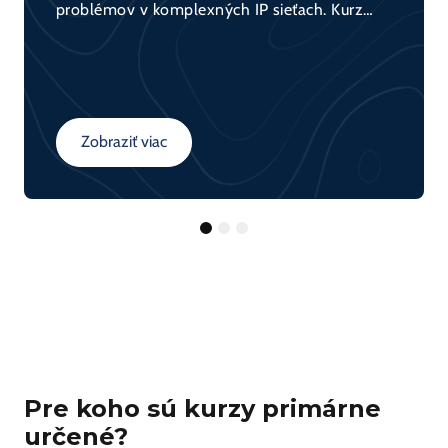
problémov v komplexných IP sieťach. Kurz
integruje vedomosti a zručnosti získané v
kurzoch ROUTE a SWITCH a pripravuje
účastníkov na riešenie problémov v reálnych
podnikových sieťach pomocou systematických
a efektívnych postupov.
Zobraziť viac
1
2
3
Pre koho sú kurzy primárne
určené?