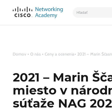
Skip
to
Search
content
...
Domov
•
O nás
•
Ceny a ocenenia
• 2021 – Marin Ščas
2021 – Marin Šča
miesto v národ
súťaže NAG 202