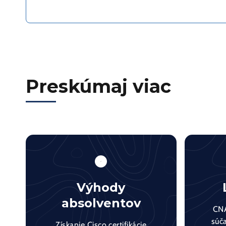
Preskúmaj viac
Výhody
absolventov
CNA
súč
Získanie Cisco certifikácie