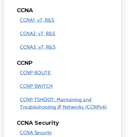
CCNA
CCNA1, v7, R&S
CCNA2, v7, R&S
CCNA3, v7, R&S
CCNP
CCNP ROUTE
CCNP SWITCH
CCNP TSHOOT: Maintaining and
Troubleshooting IP Networks (CCNPv6)
CCNA Security
CCNA Security