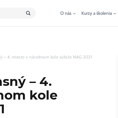
O nás
Kurzy a školenia
ný – 4. miesto v národnom kole súťaže NAG 2021
sný – 4.
nom kole
1