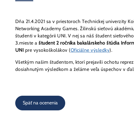
Dňa 21.4.2021 sa v priestoroch Technickej univerzity 
Networking Academy Games. Žilinskú sieťovú akadémiu a 
študenti v kategórii UNI. V nej sa náš študent sieťové
3.mieste a
študent 2 ročníka bakalárskeho štúdia Infor
UNI
pre vysokoškolákov (
Oficiálne výsledky
).
Všetkým našim študentom, ktorí prejavili ochotu repre
dosiahnutým výsledkom a želáme veľa úspechov v ďalše
Späť na ocenenia