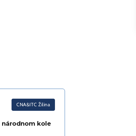
CNA&ITC Žilina
 v národnom kole