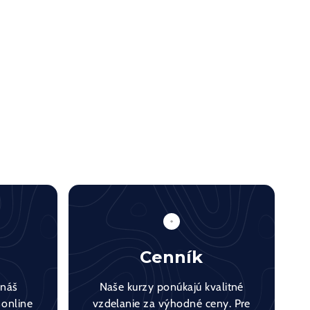
Cenník
 náš
Naše kurzy ponúkajú kvalitné
 online
vzdelanie za výhodné ceny. Pre