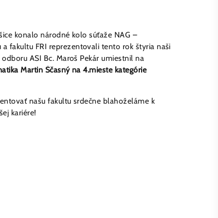
Košice konalo národné kolo súťaže NAG –
fakultu FRI reprezentovali tento rok štyria naši
ho odboru ASI Bc. Maroš Pekár umiestnil na
matika Martin Ščasný na 4.mieste kategórie
zentovať našu fakultu srdečne blahoželáme k
j kariére!