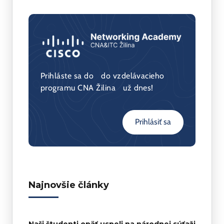
Internet Protocol Extended
TCP/IP networking and programming
Internet Protocol Basics and Internet
Protocol Advanced Training
Prihláste sa do do vzdelávacieho
programu CNA Žilina už dnes!
Prihlásiť sa
Najnovšie články
Naši študenti opäť uspeli na národnej súťaži