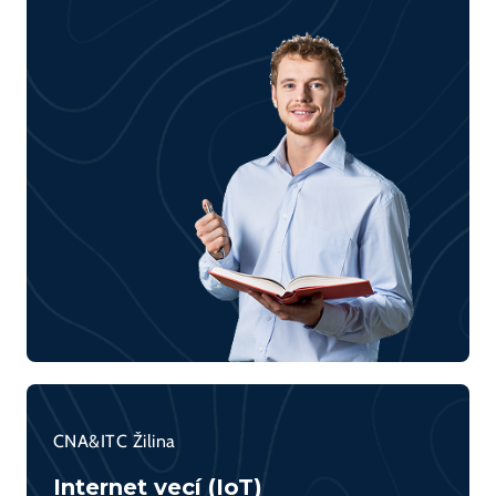
CNA&ITC Žilina
Internet vecí (IoT)