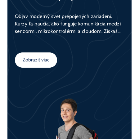
Objav moderný svet prepojených zariadení.
Kurzy ťa naučia, ako funguje komunikácia medzi
senzormi, mikrokontrolérmi a cloudom. Získaš
praktické skúsenosti s tvorbou IoT riešení a
porozumieš konceptom ako automatizácia, zber
dát a ich využitie v praxi.
Zobraziť viac