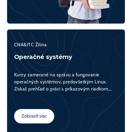
CNA&ITC Žilina
Operačné systémy
Kurzy zamerané na správu a fungovanie
operačných systémov, predovšetkým Linux.
Získaš prehľad o práci s príkazovým riadkom,
správou súborového systému, používateľmi,
procesmi a bezpečnosťou. Praktický základ pre
administrátorov aj vývojárov.
Zobraziť viac