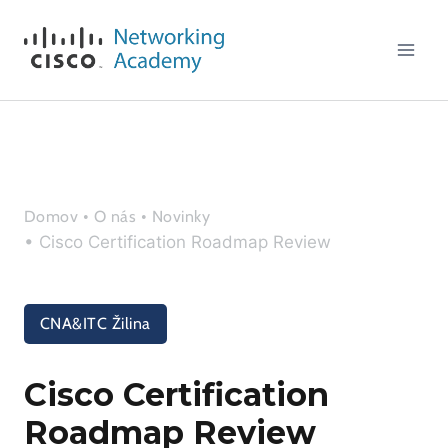
Skip
to
content
Domov
•
O nás
•
Novinky
• Cisco Certification Roadmap Review
CNA&ITC Žilina
Cisco Certification
Roadmap Review