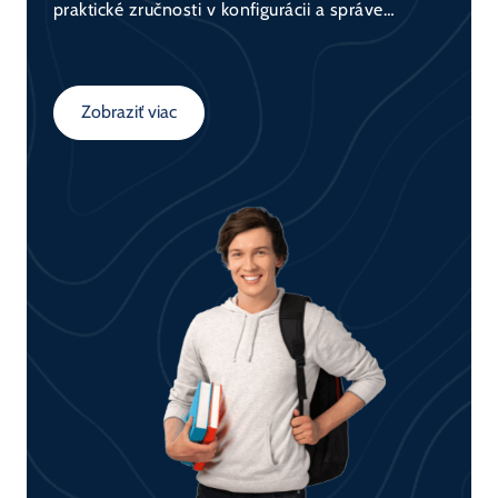
praktické zručnosti v konfigurácii a správe
sieťových zariadení (switch, router) a
porozumejú fungovaniu dátovej komunikácie v
sieťach. Kurz tvorí základ pre všetkých, ktorí sa
Zobraziť viac
chcú venovať sieťovým technológiám.