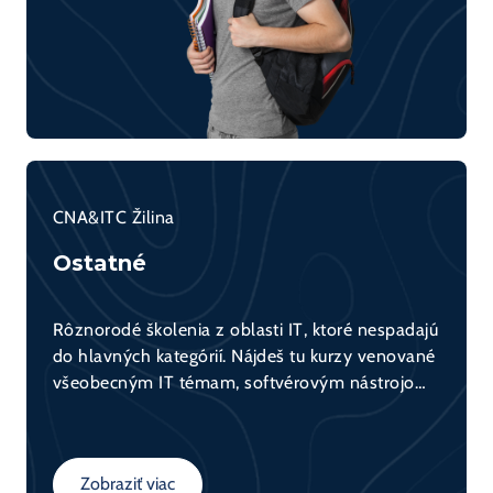
CNA&ITC Žilina
Ostatné
Rôznorodé školenia z oblasti IT, ktoré nespadajú
do hlavných kategórií. Nájdeš tu kurzy venované
všeobecným IT témam, softvérovým nástrojom,
základom programovania, bezpečnosti, ako aj
technológiám ako Linux či Microsoft. Ideálna
voľba na rozšírenie svojho všeobecného
Zobraziť viac
prehľadu v IT.