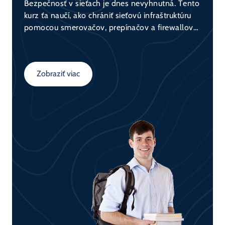
Bezpečnosť v sieťach je dnes nevyhnutná. Tento
kurz ťa naučí, ako chrániť sieťovú infraštruktúru
pomocou smerovačov, prepínačov a firewallov
(napr. Cisco ASA). Získaš teoretické základy aj
praktické zručnosti potrebné pre bezpečnú
konfiguráciu sietí.
Zobraziť viac