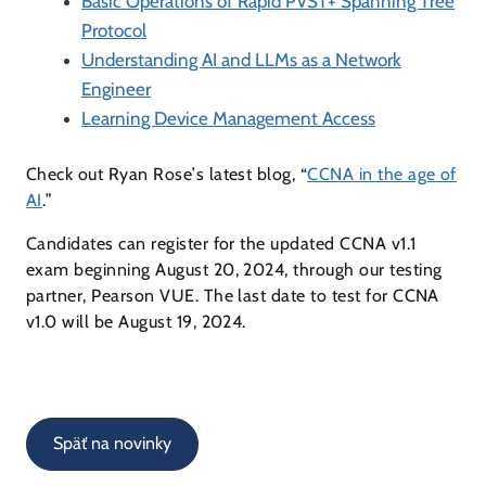
Basic Operations of Rapid PVST+ Spanning Tree
Protocol
Understanding AI and LLMs as a Network
Engineer
Learning Device Management Access
Check out Ryan Rose’s latest blog, “
CCNA in the age of
AI
.”
Candidates can register for the updated CCNA v1.1
exam beginning August 20, 2024, through our testing
partner, Pearson VUE. The last date to test for CCNA
v1.0 will be August 19, 2024.
Späť na novinky