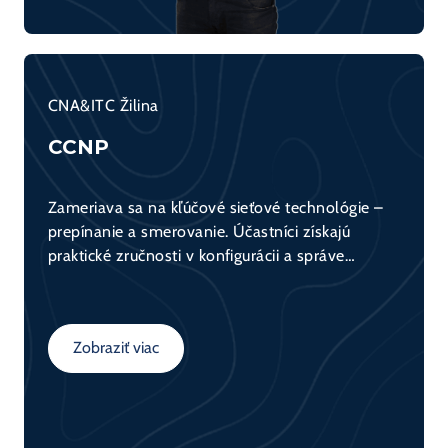
CNA&ITC Žilina
CCNP
Zameriava sa na kľúčové sieťové technológie –
prepínanie a smerovanie. Účastníci získajú
praktické zručnosti v konfigurácii a správe
sieťových zariadení (switch, router) a
porozumejú fungovaniu dátovej komunikácie v
sieťach. Kurz tvorí základ pre všetkých, ktorí sa
Zobraziť viac
chcú venovať sieťovým technológiám.