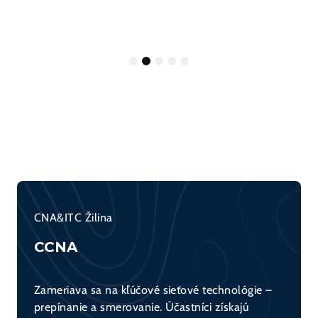
1
2
3
4
5
CNA&ITC Žilina
CCNA
Zameriava sa na kľúčové sieťové technológie –
prepínanie a smerovanie. Účastníci získajú