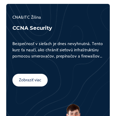
CNA&ITC Žilina
CCNA Security
Bezpečnosť v sieťach je dnes nevyhnutná. Tento
kurz ťa naučí, ako chrániť sieťovú infraštruktúru
pomocou smerovačov, prepínačov a firewallov
(napr. Cisco ASA). Získaš teoretické základy aj
praktické zručnosti potrebné pre bezpečnú
konfiguráciu sietí.
Zobraziť viac