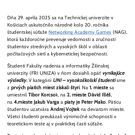
Dňa 29. apríla 2025 sa na Technickej univerzite v
Košiciach uskutočnilo národné kolo 20. ročníka
študentskej súťaže
Networking Academy Games
(NAG),
ktorá každoročne preveruje vedomosti a zručnosti
študentov stredných a vysokých škôl v oblasti
počítačových sietí a kybernetickej bezpečnosti.
Študenti Fakulty riadenia a informatiky Žilinskej
univerzity (FRI UNIZA) v ňom dosiahli opäť
vynikajúce
výsledky.
V kategórii
UNI – vysokoškolskí študenti
sme
z
prvých piatich miest získali štyri
. Na
1. mieste
sa
umiestnil
Tibor Korcso
k, na
2. mieste
Dávid Illéš
,
na
4.mieste Jakub Varga
a
piaty je Peter Mako
. Päticu
študentov uzatvára
Andrej Vojtek
na deviatom mieste.
Všetci študenti preukázali výnimočné schopnosti v
teoretickom teste aj v praktickej časti súťaže.