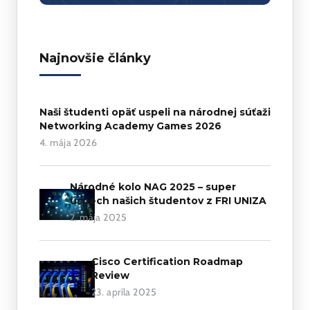
Najnovšie články
Naši študenti opäť uspeli na národnej súťaži
Networking Academy Games 2026
4. mája 2026
Národné kolo NAG 2025 – super
úspech našich študentov z FRI UNIZA
2. mája 2025
Cisco Certification Roadmap
Review
23. apríla 2025