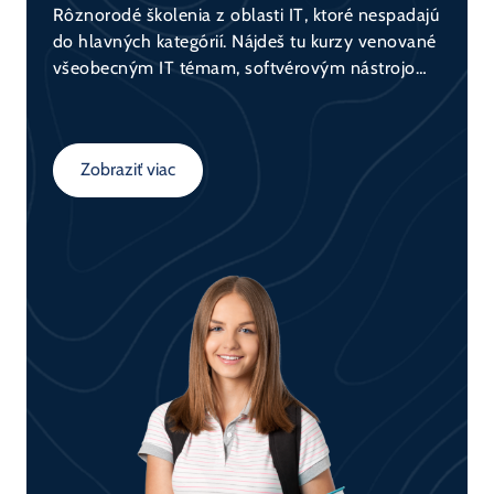
Rôznorodé školenia z oblasti IT, ktoré nespadajú
do hlavných kategórií. Nájdeš tu kurzy venované
všeobecným IT témam, softvérovým nástrojom,
základom programovania, bezpečnosti, ako aj
technológiám ako Linux či Microsoft. Ideálna
voľba na rozšírenie svojho všeobecného
Zobraziť viac
prehľadu v IT.