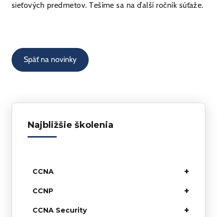
sieťových predmetov. Tešíme sa na ďalší ročník súťaže.
Späť na novinky
Najbližšie školenia
+
CCNA
CCNA1, v7, R&S
+
CCNP
CCNP ROUTE
CCNA2, v7, R&S
+
CCNA Security