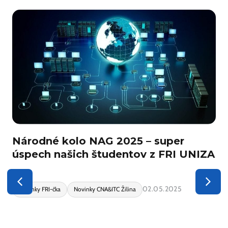
j
Národné kolo NAG 2025 – super
úspech našich študentov z FRI UNIZA
02.05.2025
Novinky FRI-čka
Novinky CNA&ITC Žilina