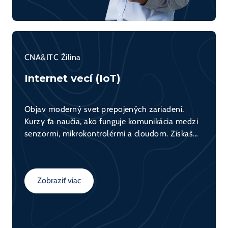
CNA&ITC Žilina
Internet vecí (IoT)
Objav moderný svet prepojených zariadení.
Kurzy ťa naučia, ako funguje komunikácia medzi
senzormi, mikrokontrolérmi a cloudom. Získaš
praktické skúsenosti s tvorbou IoT riešení a
porozumieš konceptom ako automatizácia, zber
dát a ich využitie v praxi.
Zobraziť viac