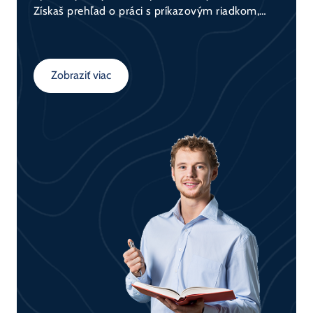
Získaš prehľad o práci s príkazovým riadkom,
správou súborového systému, používateľmi,
procesmi a bezpečnosťou. Praktický základ pre
administrátorov aj vývojárov.
Zobraziť viac