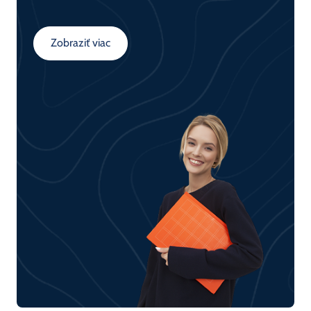
porozumejú fungovaniu dátovej komunikácie v
sieťach. Kurz tvorí základ pre všetkých, ktorí sa
Zobraziť viac
chcú venovať sieťovým technológiám.