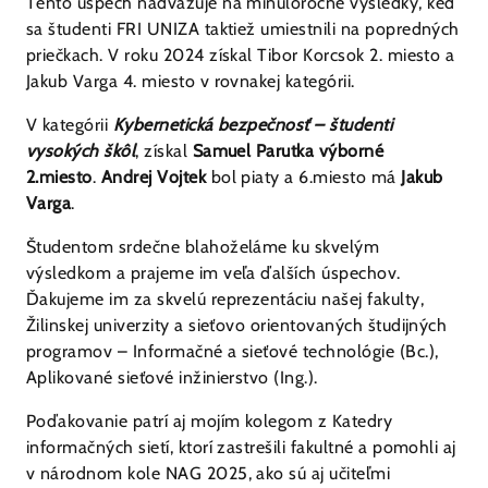
Tento úspech nadväzuje na minuloročné výsledky, keď
sa študenti FRI UNIZA taktiež umiestnili na popredných
priečkach. V roku 2024 získal Tibor Korcsok 2. miesto a
Jakub Varga 4. miesto v rovnakej kategórii.
V kategórii
Kybernetická bezpečnosť – študenti
vysokých škôl
, získal
Samuel Parutka výborné
2.miesto
.
Andrej Vojtek
bol piaty a 6.miesto má
Jakub
Varga
.
Študentom srdečne blahoželáme ku skvelým
výsledkom a prajeme im veľa ďalších úspechov.
Ďakujeme im za skvelú reprezentáciu našej fakulty,
Žilinskej univerzity a sieťovo orientovaných študijných
programov – Informačné a sieťové technológie (Bc.),
Aplikované sieťové inžinierstvo (Ing.).
Poďakovanie patrí aj mojím kolegom z Katedry
informačných sietí, ktorí zastrešili fakultné a pomohli aj
v národnom kole NAG 2025, ako sú aj učiteľmi