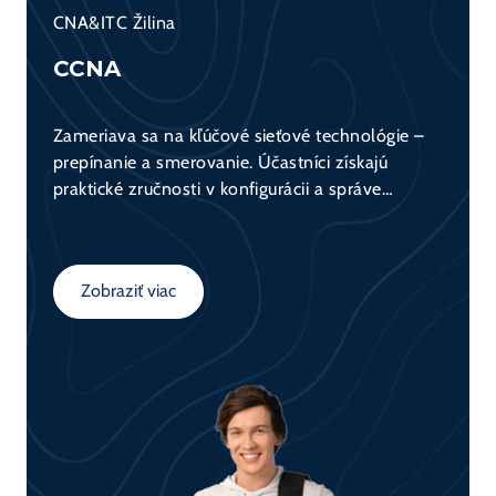
CNA&ITC Žilina
CCNA
Zameriava sa na kľúčové sieťové technológie –
prepínanie a smerovanie. Účastníci získajú
praktické zručnosti v konfigurácii a správe
sieťových zariadení (switch, router) a
porozumejú fungovaniu dátovej komunikácie v
sieťach. Kurz tvorí základ pre všetkých, ktorí sa
Zobraziť viac
chcú venovať sieťovým technológiám.