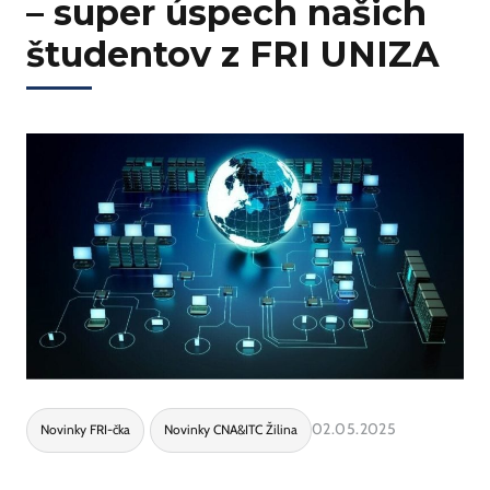
– super úspech našich
študentov z FRI UNIZA
02.05.2025
Novinky FRI-čka
Novinky CNA&ITC Žilina