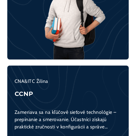
CNA&ITC Žilina
CCNP
Zameriava sa na kľúčové sieťové technológie –
prepínanie a smerovanie. Účastníci získajú
praktické zručnosti v konfigurácii a správe
sieťových zariadení (switch, router) a