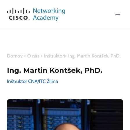
Skip
to
content
Domov
•
O nás
•
Inštruktori
• Ing. Martin Kontšek, PhD.
Ing. Martin Kontšek, PhD.
Inštruktor CNA/ITC Žilina