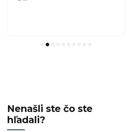
1
2
3
4
5
6
7
8
9
10
Nenašli ste čo ste
hľadali?