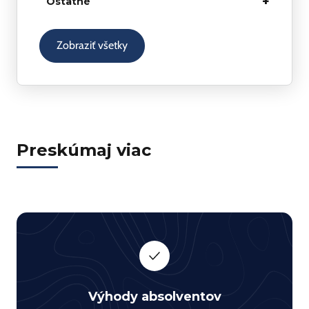
+
Ostatné
vecí
NGN siete – NGN Basic
Zobraziť všetky
Internet Protocol Extended
TCP/IP networking and programming
Internet Protocol Basics and Internet
Protocol Advanced Training
Preskúmaj viac
Výhody absolventov