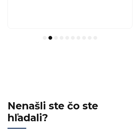
1
2
3
4
5
6
7
8
9
10
Nenašli ste čo ste
hľadali?