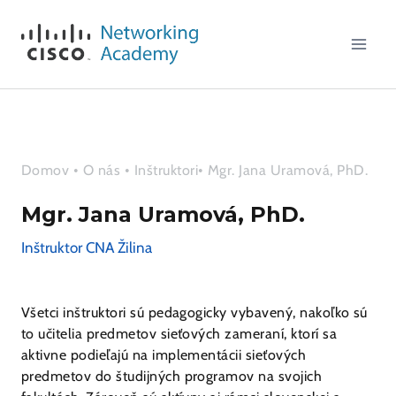
Skip
to
content
Domov
•
O nás
•
Inštruktori
• Mgr. Jana Uramová, PhD.
Mgr. Jana Uramová, PhD.
Inštruktor CNA Žilina
Všetci inštruktori sú pedagogicky vybavený, nakoľko sú
to učitelia predmetov sieťových zameraní, ktorí sa
aktivne podieľajú na implementácii sieťových
predmetov do študijných programov na svojich