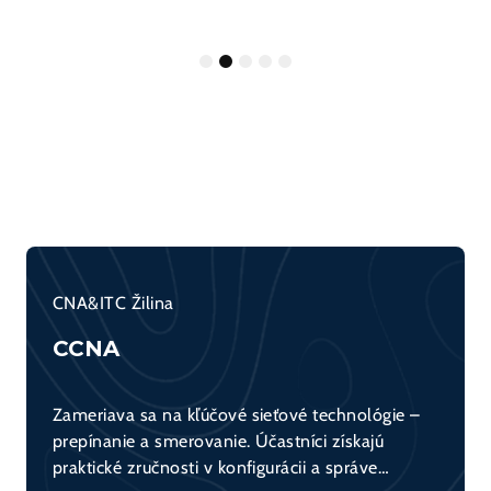
1
2
3
4
5
CNA&ITC Žilina
CCNA
Zameriava sa na kľúčové sieťové technológie –
prepínanie a smerovanie. Účastníci získajú
praktické zručnosti v konfigurácii a správe