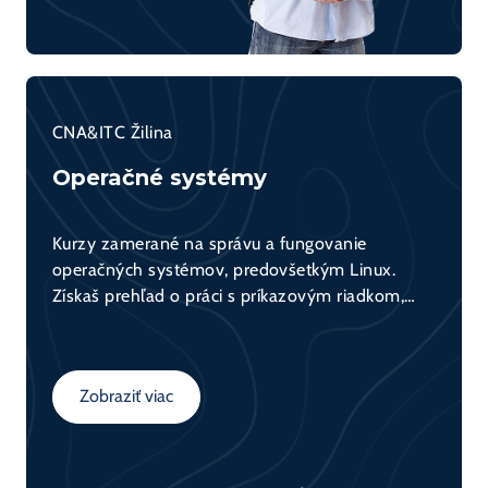
CNA&ITC Žilina
Operačné systémy
Kurzy zamerané na správu a fungovanie
operačných systémov, predovšetkým Linux.
Získaš prehľad o práci s príkazovým riadkom,
správou súborového systému, používateľmi,
procesmi a bezpečnosťou. Praktický základ pre
administrátorov aj vývojárov.
Zobraziť viac