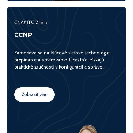
CNA&ITC Žilina
CCNP
Zameriava sa na kľúčové sieťové technológie –
prepínanie a smerovanie. Účastníci získajú
praktické zručnosti v konfigurácii a správe
sieťových zariadení (switch, router) a
porozumejú fungovaniu dátovej komunikácie v
sieťach. Kurz tvorí základ pre všetkých, ktorí sa
Zobraziť viac
chcú venovať sieťovým technológiám.