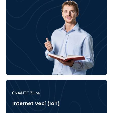
CNA&ITC Žilina
Internet vecí (IoT)