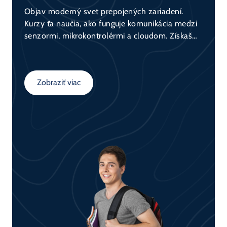
Objav moderný svet prepojených zariadení.
Kurzy ťa naučia, ako funguje komunikácia medzi
senzormi, mikrokontrolérmi a cloudom. Získaš
praktické skúsenosti s tvorbou IoT riešení a
porozumieš konceptom ako automatizácia, zber
dát a ich využitie v praxi.
Zobraziť viac