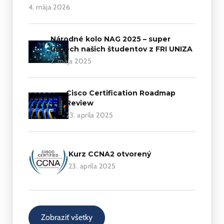
4. mája 2026
Národné kolo NAG 2025 – super
úspech našich študentov z FRI UNIZA
2. mája 2025
Cisco Certification Roadmap
Review
23. apríla 2025
Kurz CCNA2 otvorený
23. apríla 2025
Zobraziť všetky