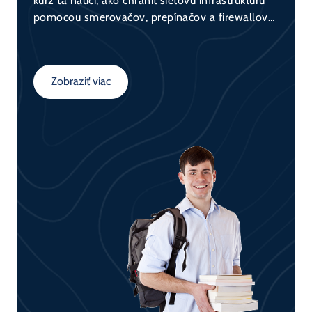
kurz ťa naučí, ako chrániť sieťovú infraštruktúru
pomocou smerovačov, prepínačov a firewallov
(napr. Cisco ASA). Získaš teoretické základy aj
praktické zručnosti potrebné pre bezpečnú
konfiguráciu sietí.
Zobraziť viac