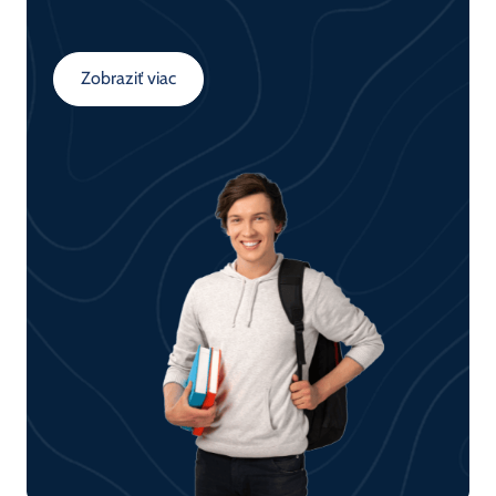
sieťových zariadení (switch, router) a
porozumejú fungovaniu dátovej komunikácie v
sieťach. Kurz tvorí základ pre všetkých, ktorí sa
Zobraziť viac
chcú venovať sieťovým technológiám.