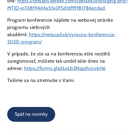
link:
https://ceelabs.webex.com/ceelabs/onstage/g.php?
MTID=e7d8f94d4a5fa0f5d1dff9f81786ecdad
Program konferencie nájdete na webovej stránke
programu sieťových
akadémií:
https://netacad.sk/vyrocna-konferencia-
2020-program/
V prípade, že ste sa na konferenciu ešte nestihli
zaregistrovať, môžete tak urobiť ešte dnes na
adrese:
https://forms.gle/iLeLbSNqpjhcxv6H6
Tešíme sa na stretnutie s Vami.
Späť na novinky