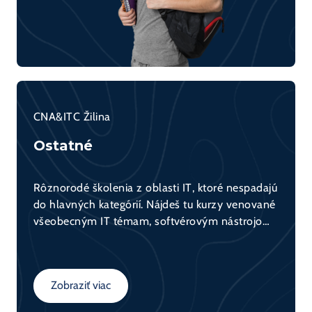
CNA&ITC Žilina
Ostatné
Rôznorodé školenia z oblasti IT, ktoré nespadajú
do hlavných kategórií. Nájdeš tu kurzy venované
všeobecným IT témam, softvérovým nástrojom,
základom programovania, bezpečnosti, ako aj
technológiám ako Linux či Microsoft. Ideálna
voľba na rozšírenie svojho všeobecného
Zobraziť viac
prehľadu v IT.