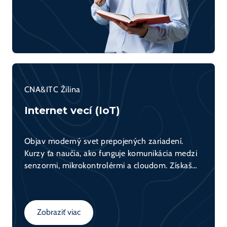
CNA&ITC Žilina
Internet vecí (IoT)
Objav moderný svet prepojených zariadení.
Kurzy ťa naučia, ako funguje komunikácia medzi
senzormi, mikrokontrolérmi a cloudom. Získaš
praktické skúsenosti s tvorbou IoT riešení a
porozumieš konceptom ako automatizácia, zber
dát a ich využitie v praxi.
Zobraziť viac