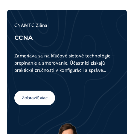
CNA&ITC Žilina
CCNA
Zameriava sa na kľúčové sieťové technológie –
prepínanie a smerovanie. Účastníci získajú
praktické zručnosti v konfigurácii a správe
sieťových zariadení (switch, router) a
porozumejú fungovaniu dátovej komunikácie v
sieťach. Kurz tvorí základ pre všetkých, ktorí sa
Zobraziť viac
chcú venovať sieťovým technológiám.