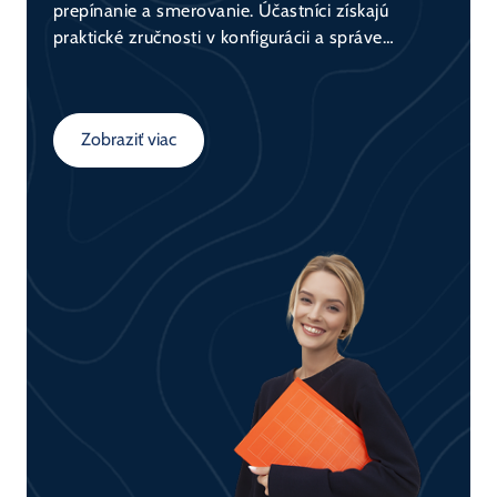
prepínanie a smerovanie. Účastníci získajú
praktické zručnosti v konfigurácii a správe
sieťových zariadení (switch, router) a
porozumejú fungovaniu dátovej komunikácie v
sieťach. Kurz tvorí základ pre všetkých, ktorí sa
Zobraziť viac
chcú venovať sieťovým technológiám.