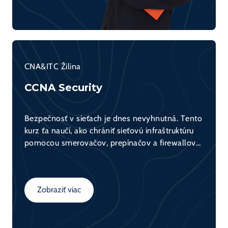
CNA&ITC Žilina
CCNA Security
Bezpečnosť v sieťach je dnes nevyhnutná. Tento
kurz ťa naučí, ako chrániť sieťovú infraštruktúru
pomocou smerovačov, prepínačov a firewallov
(napr. Cisco ASA). Získaš teoretické základy aj
praktické zručnosti potrebné pre bezpečnú
konfiguráciu sietí.
Zobraziť viac