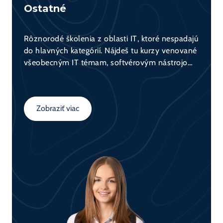
Ostatné
Rôznorodé školenia z oblasti IT, ktoré nespadajú
do hlavných kategórií. Nájdeš tu kurzy venované
všeobecným IT témam, softvérovým nástrojom,
základom programovania, bezpečnosti, ako aj
technológiám ako Linux či Microsoft. Ideálna
voľba na rozšírenie svojho všeobecného
Zobraziť viac
prehľadu v IT.