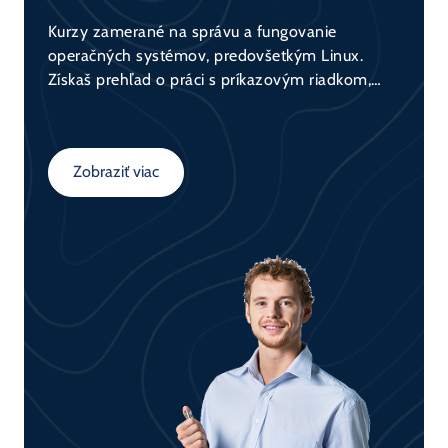
Kurzy zamerané na správu a fungovanie
operačných systémov, predovšetkým Linux.
Získaš prehľad o práci s príkazovým riadkom,
správou súborového systému, používateľmi,
procesmi a bezpečnosťou. Praktický základ pre
administrátorov aj vývojárov.
Zobraziť viac