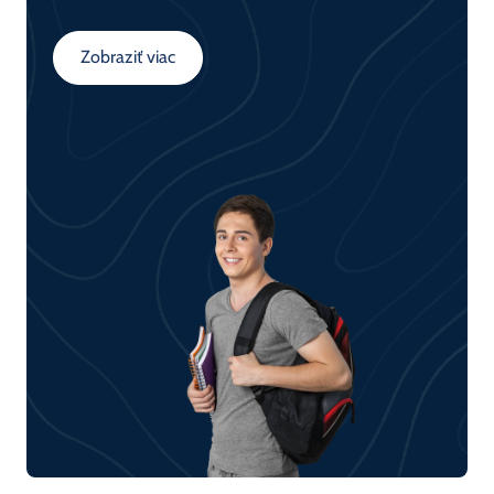
porozumieš konceptom ako automatizácia, zber
dát a ich využitie v praxi.
Zobraziť viac