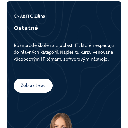
CNA&ITC Žilina
Ostatné
Rôznorodé školenia z oblasti IT, ktoré nespadajú
do hlavných kategórií. Nájdeš tu kurzy venované
všeobecným IT témam, softvérovým nástrojom,
základom programovania, bezpečnosti, ako aj
technológiám ako Linux či Microsoft. Ideálna
voľba na rozšírenie svojho všeobecného
Zobraziť viac
prehľadu v IT.