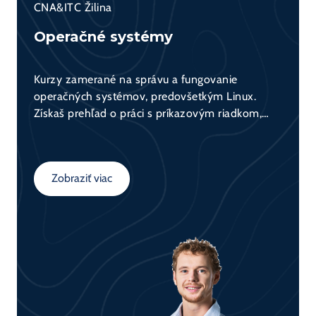
CNA&ITC Žilina
Operačné systémy
Kurzy zamerané na správu a fungovanie
operačných systémov, predovšetkým Linux.
Získaš prehľad o práci s príkazovým riadkom,
správou súborového systému, používateľmi,
procesmi a bezpečnosťou. Praktický základ pre
administrátorov aj vývojárov.
Zobraziť viac