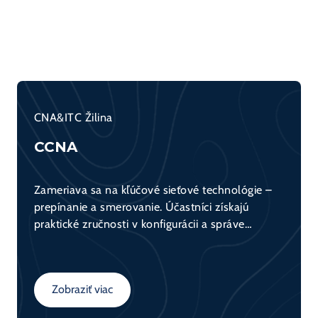
CNA&ITC Žilina
CCNA
Zameriava sa na kľúčové sieťové technológie –
prepínanie a smerovanie. Účastníci získajú
praktické zručnosti v konfigurácii a správe
sieťových zariadení (switch, router) a
porozumejú fungovaniu dátovej komunikácie v
sieťach. Kurz tvorí základ pre všetkých, ktorí sa
Zobraziť viac
chcú venovať sieťovým technológiám.