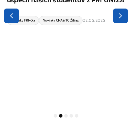
úspech našich študentov z FRI UNIZA
02.05.2025
Novinky FRI-čka
Novinky CNA&ITC Žilina
1
2
3
4
5