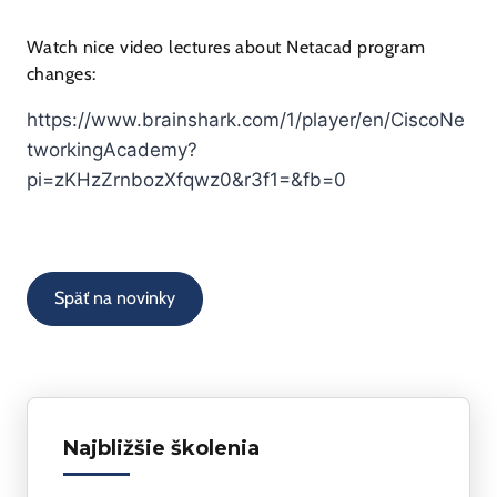
Watch nice video lectures about Netacad program
changes:
https://www.brainshark.com/1/player/en/CiscoNe
tworkingAcademy?
pi=zKHzZrnbozXfqwz0&r3f1=&fb=0
Späť na novinky
Najbližšie školenia