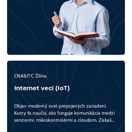
CNA&ITC Žilina
Internet vecí (IoT)
Objav moderný svet prepojených zariadení.
Kurzy ťa naučia, ako funguje komunikácia medzi
senzormi, mikrokontrolérmi a cloudom. Získaš
praktické skúsenosti s tvorbou IoT riešení a