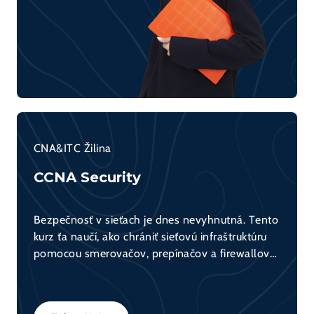
CNA&ITC Žilina
CCNA Security
Bezpečnosť v sieťach je dnes nevyhnutná. Tento
kurz ťa naučí, ako chrániť sieťovú infraštruktúru
pomocou smerovačov, prepínačov a firewallov
(napr. Cisco ASA). Získaš teoretické základy aj
praktické zručnosti potrebné pre bezpečnú
konfiguráciu sietí.