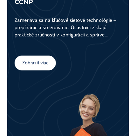
CCNP
Zameriava sa na kľúčové sieťové technológie –
prepínanie a smerovanie. Účastníci získajú
praktické zručnosti v konfigurácii a správe
sieťových zariadení (switch, router) a
porozumejú fungovaniu dátovej komunikácie v
sieťach. Kurz tvorí základ pre všetkých, ktorí sa
Zobraziť viac
chcú venovať sieťovým technológiám.